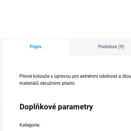
značkovač s
dlouhou životností
od britské značky
TRACER®, který
dokáže psát na
většinu povrchů,
bez ohledu na to,
Popis
Podobné (9)
zda jsou lesklé,
hrubé nebo...
Pilové kotouče s úpravou pro extrémní odolnost a dlou
materiálů okružními pilami.
Doplňkové parametry
Kategorie
: