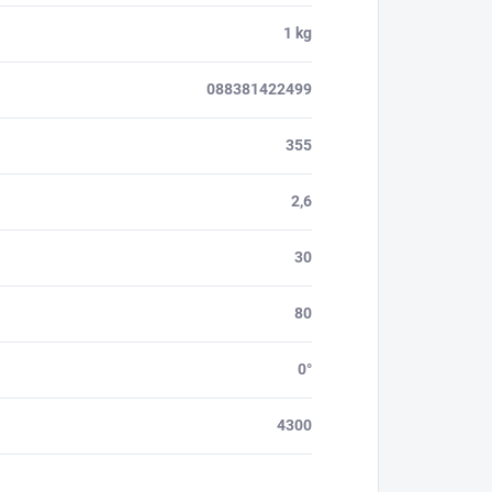
1 kg
088381422499
355
2,6
30
80
0°
4300