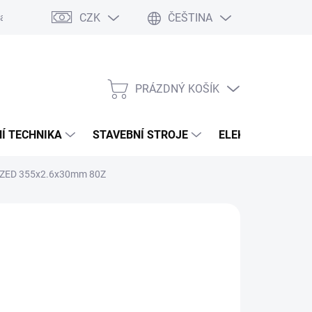
CZK
ČEŠTINA
any osobních údajů
PRÁZDNÝ KOŠÍK
NÁKUPNÍ
KOŠÍK
Í TECHNIKA
STAVEBNÍ STROJE
ELEKTROCENTRÁ
ALIZED 355x2.6x30mm 80Z
:
MAKITA
435 Kč
4 348 Kč
93,39 Kč bez DPH
ná
LADEM