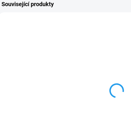
Související produkty
4932480551
3331
SKLADEM
SKLADEM
Inkzall™
Univerzální
I
značkovače s
značkovač
p
jemným
Tracer ACF-
hrotem
BP1
148 Kč
69 Kč
Milwaukee (4x
122,31 Kč bez DPH
57,02 Kč bez DPH
černý)
2
č
Do košíku
Do košíku
č
Nový multifunkční
a univerzální