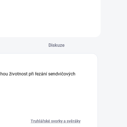
Diskuze
hou životnost při řezání sendvičových
Truhlářské svorky a svěráky