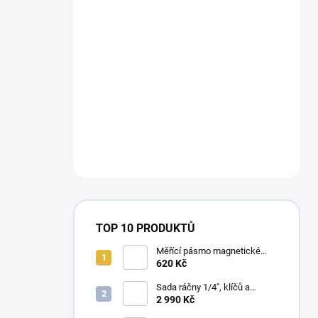
TOP 10 PRODUKTŮ
Měřící pásmo magnetické
Milwaukee STUD™II m / ft
620 Kč
Sada ráčny 1/4", klíčů a
dlouhých nástrčných klíčů
2 990 Kč
Milwaukee Premium (42 ks)