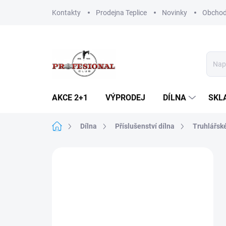
Přejít
Kontakty
Prodejna Teplice
Novinky
Obchod
na
obsah
AKCE 2+1
VÝPRODEJ
DÍLNA
SKL
Domů
Dílna
Příslušenství dílna
Truhlářsk
P
o
s
t
r
a
n