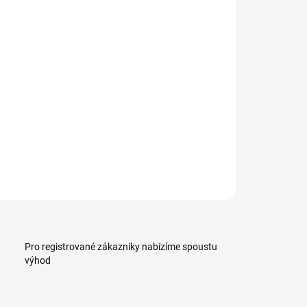
:
−
+
Přidat do košíku
ILNÍ INFORMACE
ZEPTAT SE
HLÍDAT
Pro registrované zákazníky nabízíme spoustu
výhod