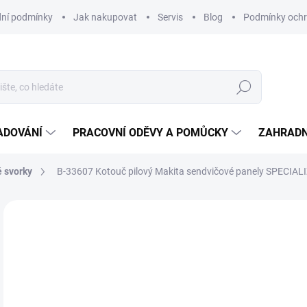
ní podmínky
Jak nakupovat
Servis
Blog
Podmínky ochr
Hledat
ADOVÁNÍ
PRACOVNÍ ODĚVY A POMŮCKY
ZAHRADN
é svorky
B-33607 Kotouč pilový Makita sendvičové panely SPECI
Neohodnoceno
Podrobnosti hodnocení
ZNAČKA
5 
ZDARMA
3 5
Měr
SK