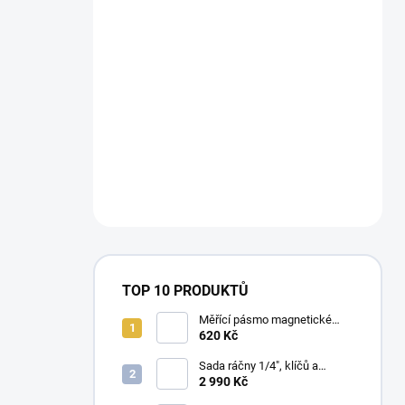
TOP 10 PRODUKTŮ
Měřící pásmo magnetické
Milwaukee STUD™II m / ft
620 Kč
Sada ráčny 1/4", klíčů a
dlouhých nástrčných klíčů
2 990 Kč
Milwaukee Premium (42 ks)