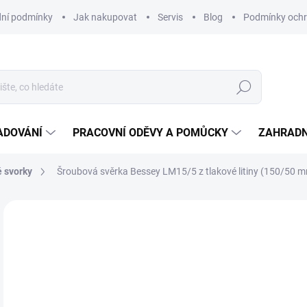
ní podmínky
Jak nakupovat
Servis
Blog
Podmínky ochr
Hledat
ADOVÁNÍ
PRACOVNÍ ODĚVY A POMŮCKY
ZAHRADN
é svorky
Šroubová svěrka Bessey LM15/5 z tlakové litiny (150/50 
Neohodnoceno
Podrobnosti hodnocení
ZNAČKA
1
147
Měr
SK