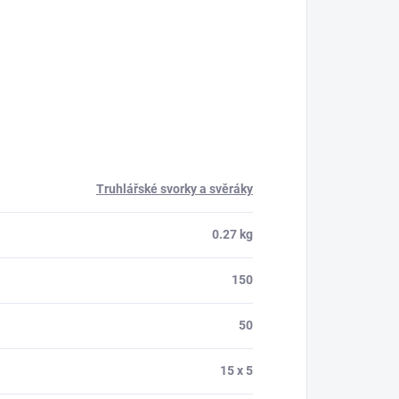
Truhlářské svorky a svěráky
0.27 kg
150
50
15 x 5