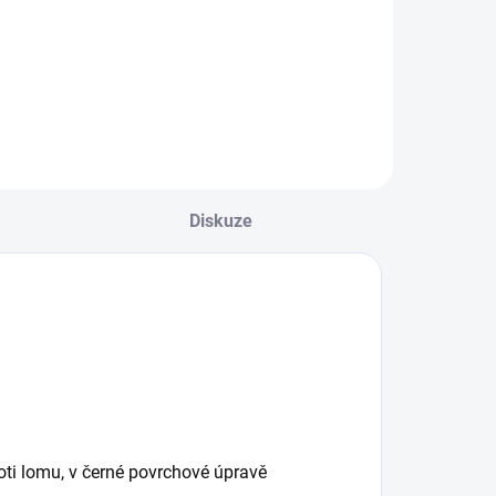
niverzální
Univerzální
ermanentní
permanentní
opisovač od
popisovač od
ritské značky
britské značky
RACER® s tuhou
TRACER® s tuhou
 šířce 1 mm.
o šířce 1 mm.
ychleschnoucí
Rychleschnoucí
nkoust. Bez
inkoust. Bez
oluenu a xylenů.
toluenu a xylenů.
Diskuze
erná barva.
Modrá barva.
proti lomu, v černé povrchové úpravě