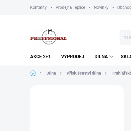
Přejít
Kontakty
Prodejna Teplice
Novinky
Obchod
na
obsah
AKCE 2+1
VÝPRODEJ
DÍLNA
SKL
Domů
Dílna
Příslušenství dílna
Truhlářsk
P
o
s
t
r
a
n