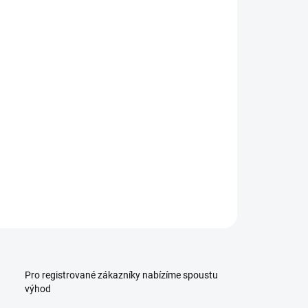
:
−
+
Přidat do košíku
ořádně lehké šroubové svěrky Bessey LM z
kové litiny
ILNÍ INFORMACE
ZEPTAT SE
HLÍDAT
Pro registrované zákazníky nabízíme spoustu
výhod