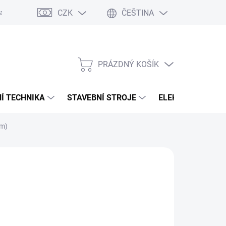
CZK
ČEŠTINA
any osobních údajů
PRÁZDNÝ KOŠÍK
NÁKUPNÍ
KOŠÍK
Í TECHNIKA
STAVEBNÍ STROJE
ELEKTROCENTRÁ
mm)
:
BESSEY
79 Kč
,93 Kč bez DPH
ná
LADEM