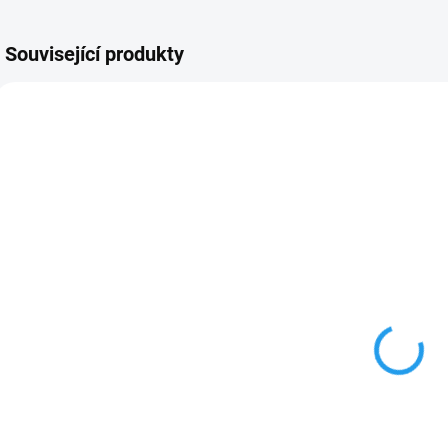
Související produkty
3334
48223164
SKLADEM
SKLADEM
Sada
Inkzall™
truhlářské
popisovače s
tužky Tracer
tenkým
ADP2 s
hrotem
č
369 Kč
249 Kč
vyměnitelnými
Milwaukee
304,96 Kč bez DPH
205,79 Kč bez DPH
2
tuhami
(černý)
Do košíku
Do košíku