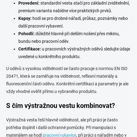
Provedení:
standardní vesta stačí pro základní zviditelnění,
premium varianta nabídne více praktických prvků.
Kapsy:
hodí se pro drobné nářadí, průkaz, poznámky nebo
další pracovní vybavení.
Pohodlí:
důležité hlavně při delším nošení přes mikinu,
bundu nebo pracovní oděv.
Certifikace:
u pracovních výstražných oděvů sledujte údaje
uvedené u konkrétního produktu.
U oděvů s vysokou viditelností se často pracuje s normou EN ISO
20471, která se zaměřuje na viditelnost, reflexní materiály a
fluorescenční části oděvu. Konkrétní certifikaci a parametry je ale
vždy vhodné ověřit přímo u vybraného produktu.
S čím výstražnou vestu kombinovat?
Výstražná vesta řeší hlavně viditelnost, ale při práci je často
potřeba doplnit i další ochranné pomůcky. Při manipulaci s
materiálem se hodí
pracovní rukavice
, při práci s nářadím nebo v