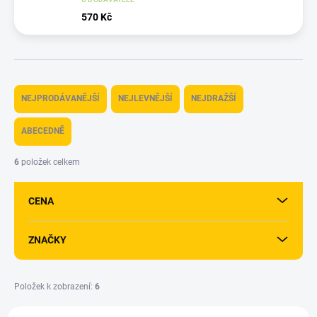
570 Kč
Ř
a
NEJPRODÁVANĚJŠÍ
NEJLEVNĚJŠÍ
NEJDRAŽŠÍ
z
e
ABECEDNĚ
n
í
6
položek celkem
p
r
CENA
o
d
u
ZNAČKY
k
t
ů
Položek k zobrazení:
6
V