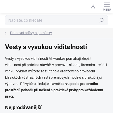
Přejít
na
obsah
Hledat
Pracovní oděvy a pomůcky
Vesty s vysokou viditelností
Vesty s vysokou viditelností Milwaukee pomáhají zlepšit
viditelnost při práci na stavbě, v provozu, skladu, firemním areálu i
venku. Vybírat můžete ze žlutého a oranžového provedení,
klasických výstražných vest i prémiových modelů s praktičtější
výbavou. Při výběru sledujte hlavně
barvu podle pracovního
prostředí
,
pohodlí při nošení
a
praktické prvky pro každodenní
práci
.
Nejprodávanější