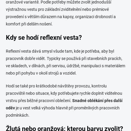
p
oranžové variantě. Podle potřeby můžete zvolit jednodušší
i
výstražnou vestu pro základní zviditelnění nebo prémiové
s
provedení s větším důrazem na kapsy, organizaci drobností a
u
komfort při delším nošení.
Kdy se hodí reflexní vesta?
Reflexní vesta dává smysl všude tam, kde je potřeba, aby byl
pracovník dobře vidět. Typicky se používá při stavebních pracích,
ve skladech, v dílnách, při servisu, údržbě, manipulaci s materiálem
nebo při pohybu v okolí strojů a vozidel.
Hodí se také pro krátkodobé návštěvy provozu, kontrolu
pracoviště nebo situace, kdy potřebujete rychle doplnit viditelnou
vrstvu přes běžné pracovní oblečení.
Snadné oblékání přes další
oděv
je u vest velká výhoda hlavně při proměnlivých pracovních
podmínkách.
Žlutá nebo oranžová: kterou barvu zvolit?