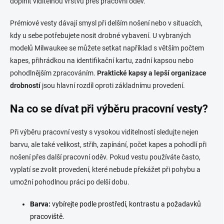
doplnit viditelnou vrstvu přes pracovní oděv.
Prémiové vesty dávají smysl při delším nošení nebo v situacích,
kdy u sebe potřebujete nosit drobné vybavení. U vybraných
modelů Milwaukee se můžete setkat například s větším počtem
kapes, přihrádkou na identifikační kartu, zadní kapsou nebo
pohodlnějším zpracováním.
Praktické kapsy a lepší organizace
drobností
jsou hlavní rozdíl oproti základnímu provedení.
Na co se dívat při výběru pracovní vesty?
Při výběru pracovní vesty s vysokou viditelností sledujte nejen
barvu, ale také velikost, střih, zapínání, počet kapes a pohodlí při
nošení přes další pracovní oděv. Pokud vestu používáte často,
vyplatí se zvolit provedení, které nebude překážet při pohybu a
umožní pohodlnou práci po delší dobu.
Barva:
vybírejte podle prostředí, kontrastu a požadavků
pracoviště.