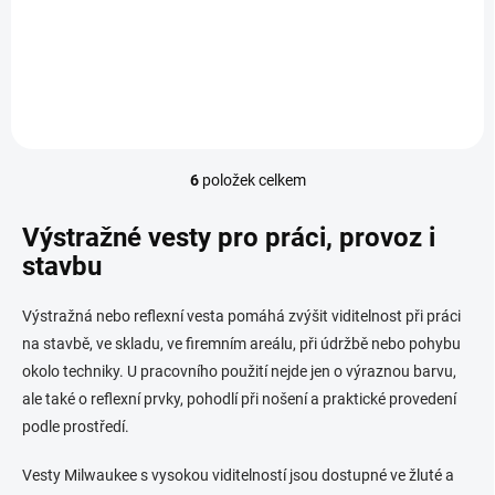
570 Kč
Detail
471,07 Kč bez DPH
6
položek celkem
O
v
l
Výstražné vesty pro práci, provoz i
á
stavbu
d
a
c
Výstražná nebo reflexní vesta pomáhá zvýšit viditelnost při práci
í
na stavbě, ve skladu, ve firemním areálu, při údržbě nebo pohybu
p
okolo techniky. U pracovního použití nejde jen o výraznou barvu,
r
v
ale také o reflexní prvky, pohodlí při nošení a praktické provedení
k
podle prostředí.
y
v
Vesty Milwaukee s vysokou viditelností jsou dostupné ve žluté a
ý