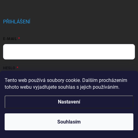
p
a
t
í
PŘIHLÁŠENÍ
E-MAIL
HESLO
Tento web používá soubory cookie. Dalším procházením
tohoto webu vyjadřujete souhlas s jejich používáním.
Přihlásit se
Nastavení
Nová registrace
Zapomenuté heslo
Souhlasím
INFORMACE PRO VÁS
Kontakty