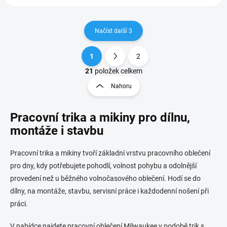
Načíst další 3
1
2
O
S
v
t
21
položek celkem
l
r
Nahoru
á
á
d
n
a
Pracovní trika a mikiny pro dílnu,
k
c
o
í
montáže i stavbu
p
v
r
á
Pracovní trika a mikiny tvoří základní vrstvu pracovního oblečení
v
n
k
pro dny, kdy potřebujete pohodlí, volnost pohybu a odolnější
í
y
provedení než u běžného volnočasového oblečení. Hodí se do
v
dílny, na montáže, stavbu, servisní práce i každodenní nošení při
ý
p
práci.
i
s
V nabídce najdete pracovní oblečení Milwaukee v podobě trik s