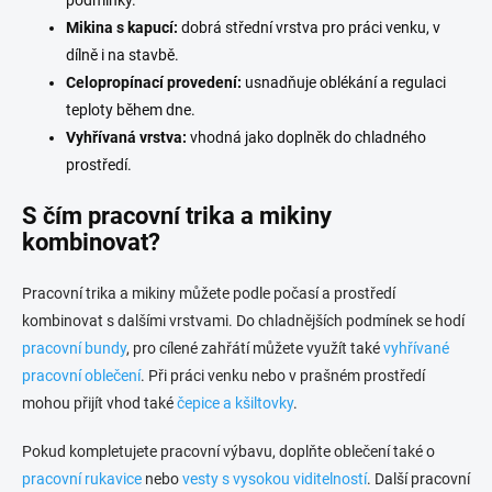
podmínky.
Mikina s kapucí:
dobrá střední vrstva pro práci venku, v
dílně i na stavbě.
Celopropínací provedení:
usnadňuje oblékání a regulaci
teploty během dne.
Vyhřívaná vrstva:
vhodná jako doplněk do chladného
prostředí.
S čím pracovní trika a mikiny
kombinovat?
Pracovní trika a mikiny můžete podle počasí a prostředí
kombinovat s dalšími vrstvami. Do chladnějších podmínek se hodí
pracovní bundy
, pro cílené zahřátí můžete využít také
vyhřívané
pracovní oblečení
. Při práci venku nebo v prašném prostředí
mohou přijít vhod také
čepice a kšiltovky
.
Pokud kompletujete pracovní výbavu, doplňte oblečení také o
pracovní rukavice
nebo
vesty s vysokou viditelností
. Další pracovní