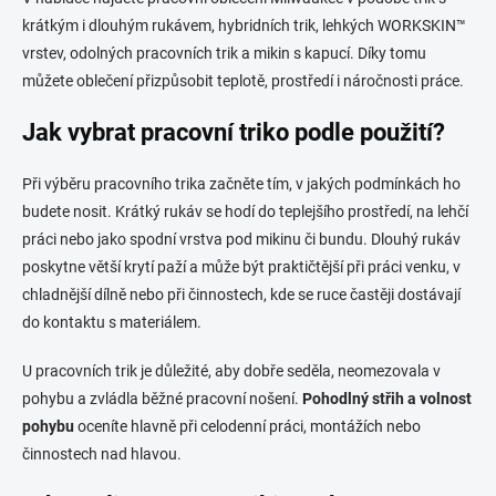
u
krátkým i dlouhým rukávem, hybridních trik, lehkých WORKSKIN™
vrstev, odolných pracovních trik a mikin s kapucí. Díky tomu
můžete oblečení přizpůsobit teplotě, prostředí i náročnosti práce.
Jak vybrat pracovní triko podle použití?
Při výběru pracovního trika začněte tím, v jakých podmínkách ho
budete nosit. Krátký rukáv se hodí do teplejšího prostředí, na lehčí
práci nebo jako spodní vrstva pod mikinu či bundu. Dlouhý rukáv
poskytne větší krytí paží a může být praktičtější při práci venku, v
chladnější dílně nebo při činnostech, kde se ruce častěji dostávají
do kontaktu s materiálem.
U pracovních trik je důležité, aby dobře seděla, neomezovala v
pohybu a zvládla běžné pracovní nošení.
Pohodlný střih a volnost
pohybu
oceníte hlavně při celodenní práci, montážích nebo
činnostech nad hlavou.