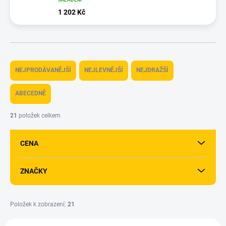
1 202 Kč
Ř
a
NEJPRODÁVANĚJŠÍ
NEJLEVNĚJŠÍ
NEJDRAŽŠÍ
z
e
ABECEDNĚ
n
í
21
položek celkem
p
r
CENA
o
d
u
ZNAČKY
k
t
ů
Položek k zobrazení:
21
V