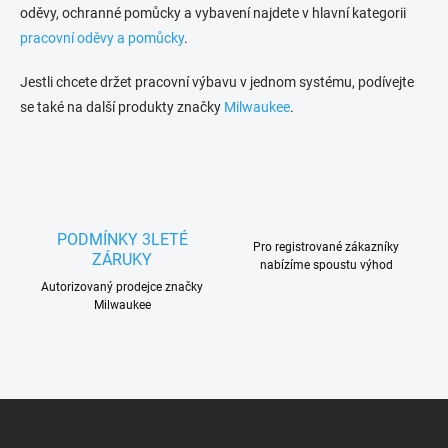
oděvy, ochranné pomůcky a vybavení najdete v hlavní kategorii
pracovní oděvy a pomůcky
.
Jestli chcete držet pracovní výbavu v jednom systému, podívejte
se také na další produkty značky
Milwaukee
.
PODMÍNKY 3LETÉ
Pro registrované zákazníky
ZÁRUKY
nabízíme spoustu výhod
Autorizovaný prodejce značky
Milwaukee
Z
á