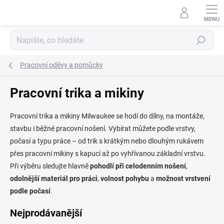
Přejít
na
obsah
Hledat
Pracovní oděvy a pomůcky
Pracovní trika a mikiny
Pracovní trika a mikiny Milwaukee se hodí do dílny, na montáže,
stavbu i běžné pracovní nošení. Vybírat můžete podle vrstvy,
počasí a typu práce – od trik s krátkým nebo dlouhým rukávem
přes pracovní mikiny s kapucí až po vyhřívanou základní vrstvu.
Při výběru sledujte hlavně
pohodlí při celodenním nošení
,
odolnější materiál pro práci
,
volnost pohybu
a
možnost vrstvení
podle počasí
.
Nejprodávanější