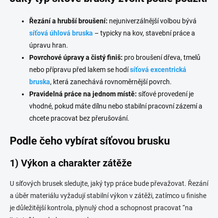
Řezání a hrubší broušení:
nejuniverzálnější volbou bývá
síťová úhlová bruska
– typicky na kov, stavební práce a
úpravu hran.
Povrchové úpravy a čistý finiš:
pro broušení dřeva, tmelů
nebo přípravu před lakem se hodí
síťová excentrická
bruska
, která zanechává rovnoměrnější povrch.
Pravidelná práce na jednom místě:
síťové provedení je
vhodné, pokud máte dílnu nebo stabilní pracovní zázemí a
chcete pracovat bez přerušování.
Podle čeho vybírat síťovou brusku
1) Výkon a charakter zátěže
U síťových brusek sledujte, jaký typ práce bude převažovat. Řezání
a úběr materiálu vyžadují stabilní výkon v zátěži, zatímco u finishe
je důležitější kontrola, plynulý chod a schopnost pracovat “na