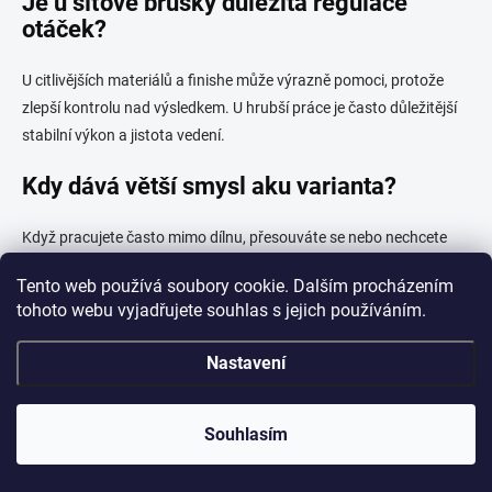
Je u síťové brusky důležitá regulace
otáček?
U citlivějších materiálů a finishe může výrazně pomoci, protože
zlepší kontrolu nad výsledkem. U hrubší práce je často důležitější
stabilní výkon a jistota vedení.
Kdy dává větší smysl aku varianta?
Když pracujete často mimo dílnu, přesouváte se nebo nechcete
řešit kabel. V takovém případě je praktičtější bezdrátové řešení.
Tento web používá soubory cookie. Dalším procházením
tohoto webu vyjadřujete souhlas s jejich používáním.
Na co se zaměřit u bezpečnosti?
Nastavení
Na jistotu úchopu, vyvážení, kvalitní konstrukci a prvky, které
zvyšují kontrolu při práci. U brusek je bezpečnost vždy přímo
spojená s ovladatelností.
Souhlasím
Má smysl řešit prach u síťových brusek?