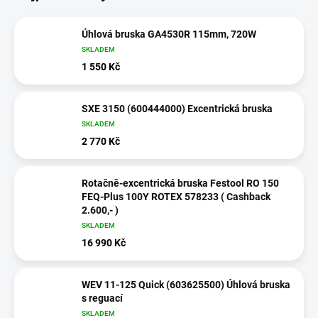
Úhlová bruska GA4530R 115mm, 720W
SKLADEM
1 550 Kč
SXE 3150 (600444000) Excentrická bruska
SKLADEM
2 770 Kč
Rotačně-excentrická bruska Festool RO 150
FEQ-Plus 100Y ROTEX 578233 ( Cashback
2.600,- )
SKLADEM
16 990 Kč
WEV 11-125 Quick (603625500) Úhlová bruska
s reguací
SKLADEM