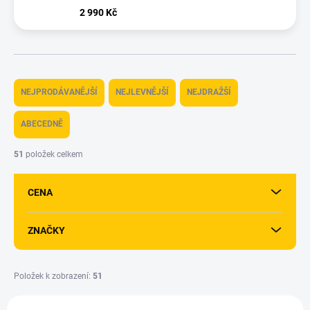
2 990 Kč
Ř
a
NEJPRODÁVANĚJŠÍ
NEJLEVNĚJŠÍ
NEJDRAŽŠÍ
z
e
ABECEDNĚ
n
í
51
položek celkem
p
r
CENA
o
d
u
ZNAČKY
k
t
ů
Položek k zobrazení:
51
V