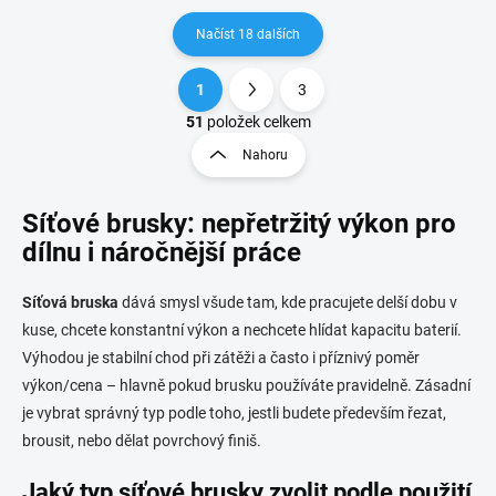
Načíst 18 dalších
1
3
O
S
v
t
51
položek celkem
l
r
Nahoru
á
á
d
n
a
Síťové brusky: nepřetržitý výkon pro
k
c
o
í
dílnu i náročnější práce
p
v
r
á
Síťová bruska
dává smysl všude tam, kde pracujete delší dobu v
v
n
k
kuse, chcete konstantní výkon a nechcete hlídat kapacitu baterií.
í
y
Výhodou je stabilní chod při zátěži a často i příznivý poměr
v
výkon/cena – hlavně pokud brusku používáte pravidelně. Zásadní
ý
p
je vybrat správný typ podle toho, jestli budete především řezat,
i
brousit, nebo dělat povrchový finiš.
s
u
Jaký typ síťové brusky zvolit podle použití