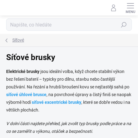
Přejít
na
obsah
Hledat
Síťové
Síťové brusky
Elektrické brusky
jsou ideální volba, když chcete stabilní výkon
bez řešení baterií – typicky pro dílnu, stavbu nebo častější
používání. Na řezání a hrubší broušení kovu se nejčastěji sahá po
síťové úhlové brusce
, na povrchové úpravy a čistý finiš se naopak
výborně hodí
síťové excentrické brusky
, které se dobře vedou i na
větších plochách.
V dolní části najdete přehled, jak zvolit typ brusky podle práce a na
co se zaměřit u výkonu, otáček a bezpečnosti.