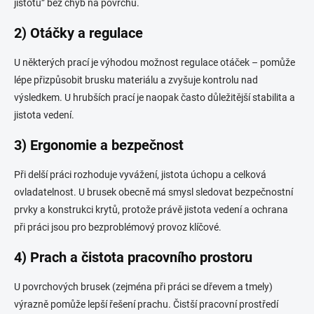
jistotu” bez chyb na povrchu.
2) Otáčky a regulace
U některých prací je výhodou možnost regulace otáček – pomůže
lépe přizpůsobit brusku materiálu a zvyšuje kontrolu nad
výsledkem. U hrubších prací je naopak často důležitější stabilita a
jistota vedení.
3) Ergonomie a bezpečnost
Při delší práci rozhoduje vyvážení, jistota úchopu a celková
ovladatelnost. U brusek obecně má smysl sledovat bezpečnostní
prvky a konstrukci krytů, protože právě jistota vedení a ochrana
při práci jsou pro bezproblémový provoz klíčové.
4) Prach a čistota pracovního prostoru
U povrchových brusek (zejména při práci se dřevem a tmely)
výrazně pomůže lepší řešení prachu. Čistší pracovní prostředí