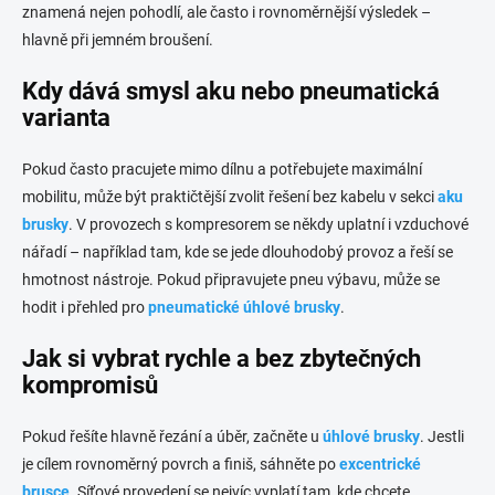
znamená nejen pohodlí, ale často i rovnoměrnější výsledek –
hlavně při jemném broušení.
Kdy dává smysl aku nebo pneumatická
varianta
Pokud často pracujete mimo dílnu a potřebujete maximální
mobilitu, může být praktičtější zvolit řešení bez kabelu v sekci
aku
brusky
. V provozech s kompresorem se někdy uplatní i vzduchové
nářadí – například tam, kde se jede dlouhodobý provoz a řeší se
hmotnost nástroje. Pokud připravujete pneu výbavu, může se
hodit i přehled pro
pneumatické úhlové brusky
.
Jak si vybrat rychle a bez zbytečných
kompromisů
Pokud řešíte hlavně řezání a úběr, začněte u
úhlové brusky
. Jestli
je cílem rovnoměrný povrch a finiš, sáhněte po
excentrické
brusce
. Síťové provedení se nejvíc vyplatí tam, kde chcete