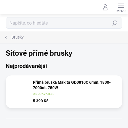
Přejít
na
obsah
Hledat
Brusky
Síťové přímé brusky
Nejprodávanější
Přímá bruska Makita GD0810C 6mm, 1800-
7000ot. 750W
U DODAVATELE
5 390 Kč
Ř