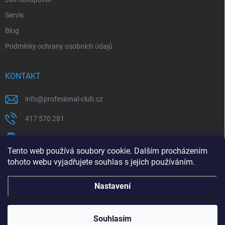
Servis
Blog
Podmínky ochrany osobních údajů
KONTAKT
info
@
profesional-club.cz
417 570 281
+420 776 039 977
Tento web používá soubory cookie. Dalším procházením
tohoto webu vyjadřujete souhlas s jejich používáním.
Milwaukee
Festool
Nastavení
Copyright 2026
Profesional-Club
. Všechna práva vyhrazena.
Souhlasím