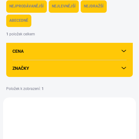
a
NEJPRODÁVANĚJŠÍ
NEJLEVNĚJŠÍ
NEJDRAŽŠÍ
z
e
ABECEDNĚ
n
í
1
položek celkem
p
r
CENA
o
d
u
ZNAČKY
k
t
ů
Položek k zobrazení:
1
V
ý
GD0810C
p
i
s
p