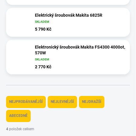
Elektrický šroubovák Makita 6825R
SKLADEM
5 790 Kč
Elektronický šroubovák Makita FS4300 4000ot,
570W
SKLADEM
2 770 Kč
Ř
a
NEJPRODÁVANĚJŠÍ
NEJLEVNĚJŠÍ
NEJDRAŽŠÍ
z
e
ABECEDNĚ
n
í
4
položek celkem
p