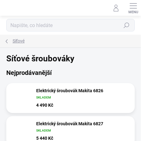
Přejít
na
obsah
Hledat
Síťové
Síťové šroubováky
Nejprodávanější
Elektrický šroubovák Makita 6826
SKLADEM
4 490 Kč
Elektrický šroubovák Makita 6827
SKLADEM
5 440 Kč