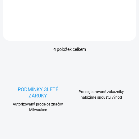
2 770 Kč
Do košíku
2 289,26 Kč bez DPH
4
položek celkem
O
v
l
á
d
a
c
PODMÍNKY 3LETÉ
Pro registrované zákazníky
í
ZÁRUKY
nabízíme spoustu výhod
p
r
Autorizovaný prodejce značky
Milwaukee
v
k
y
v
ý