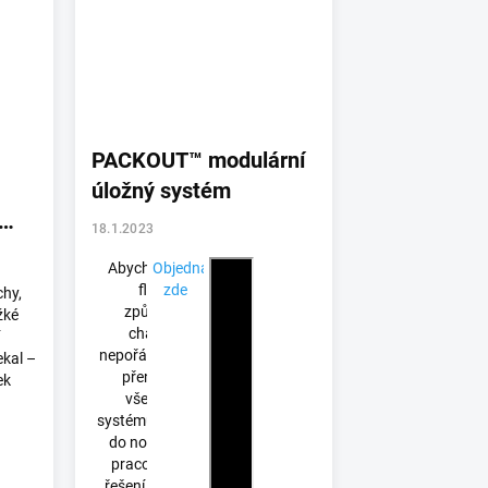
PACKOUT™ modulární
úložný systém
18.1.2023
Abychom zmírnili
Objednat
flustraci
zde
chy,
způsobenou
žké
chaosem a
nepořádkem v dílně,
ekal –
přenesli jsme
ek
všestranost
systému PACKOUT™
do nových řešení
pracoviště, naše
řešení zahrnuje 20