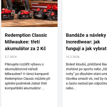
s
č
l
á
n
k
ů
Redemption Classic
Bandáže a návleky
Milwaukee: třetí
Incrediwear: jak
akumulátor za 2 Kč
fungují a jak vybrat
správný typ
3.7.2026
16.2.2026
Plánujete rozšířit výbavu o
Bolest kloubů, přetížené šla
akumulátorové nářadí
ztuhlost po sportu nebo „tě
Milwaukee? V rámci kampaně
nohy“ po dlouhém stání umí
Redemption Classic můžete při
člověka omezit víc, než by č
splnění podmínek získat třetí
a často nestačí jen odpočin
kompatibilní akumulátor ...
nebo...