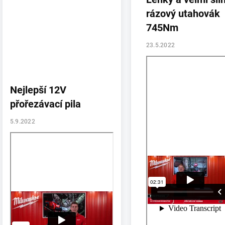
rázový utahovák
745Nm
23.5.2022
Nejlepší 12V
přořezávací pila
5.9.2022