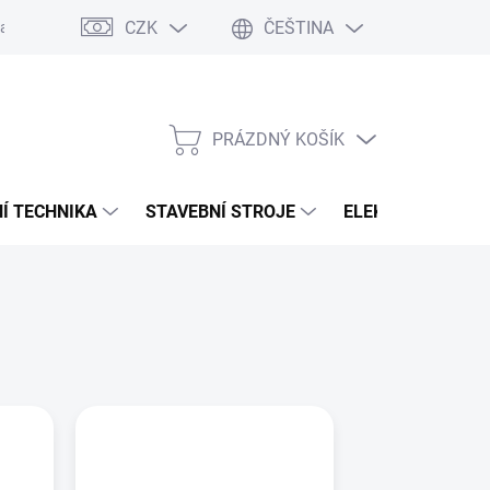
CZK
ČEŠTINA
any osobních údajů
PRÁZDNÝ KOŠÍK
NÁKUPNÍ
KOŠÍK
Í TECHNIKA
STAVEBNÍ STROJE
ELEKTROCENTRÁ