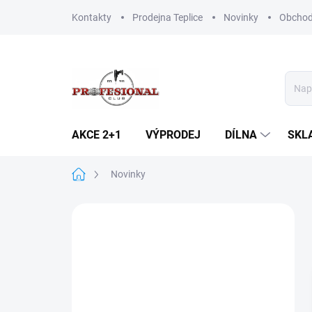
Přejít
Kontakty
Prodejna Teplice
Novinky
Obchod
na
obsah
AKCE 2+1
VÝPRODEJ
DÍLNA
SKL
Domů
Novinky
P
o
s
t
r
a
n