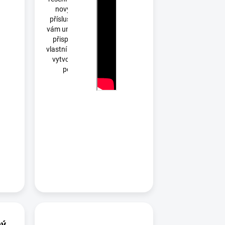
nových druhů
příslušeství, které
vám umožní plně si
přispůsobit své
vlastní pracoviště a
vytvořit na něm
pořádek.
ný