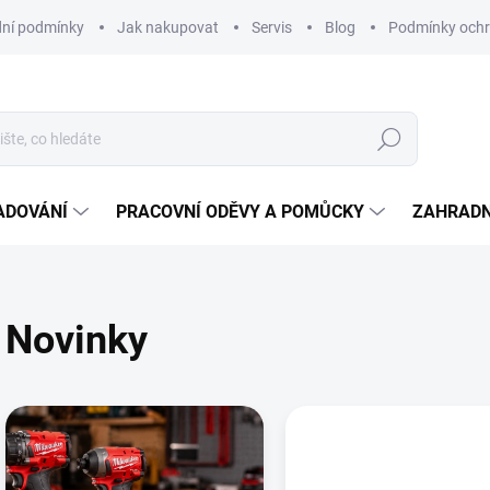
ní podmínky
Jak nakupovat
Servis
Blog
Podmínky ochr
Hledat
ADOVÁNÍ
PRACOVNÍ ODĚVY A POMŮCKY
ZAHRADN
Novinky
V
ý
p
i