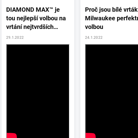
DIAMOND MAX™ je
Proč jsou bílé vrtá
tou nejlepší volbou na
Milwaukee perfekt
vrtání nejtvrdších
volbou
obkladů a dlažby.
29.1.2022
24.1.2022