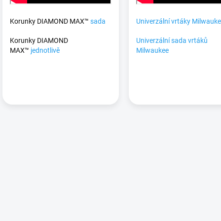
Korunky DIAMOND MAX™
sada
Univerzální vrtáky Milwauk
Korunky DIAMOND
Univerzální sada vrtáků
MAX™
jednotlivě
Milwaukee
O
v
l
á
d
a
c
í
p
r