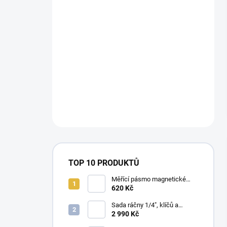
TOP 10 PRODUKTŮ
Měřící pásmo magnetické
Milwaukee STUD™II m / ft
620 Kč
Sada ráčny 1/4", klíčů a
dlouhých nástrčných klíčů
2 990 Kč
Milwaukee Premium (42 ks)