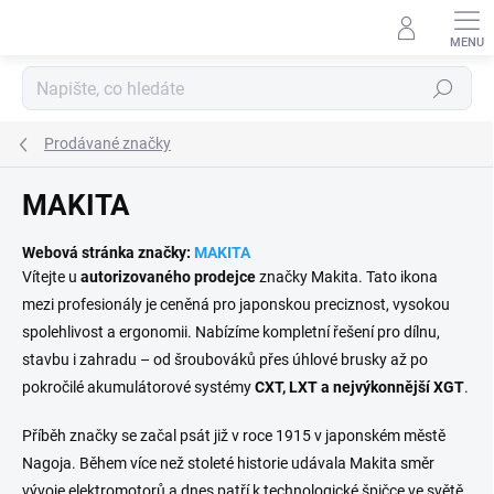
Přejít
na
obsah
Hledat
Prodávané značky
MAKITA
Webová stránka značky:
MAKITA
Vítejte u
autorizovaného prodejce
značky Makita. Tato ikona
mezi profesionály je ceněná pro japonskou preciznost, vysokou
spolehlivost a ergonomii. Nabízíme kompletní řešení pro dílnu,
stavbu i zahradu – od šroubováků přes úhlové brusky až po
pokročilé akumulátorové systémy
CXT, LXT a nejvýkonnější XGT
.
Příběh značky se začal psát již v roce 1915 v japonském městě
Nagoja. Během více než stoleté historie udávala Makita směr
vývoje elektromotorů a dnes patří k technologické špičce ve světě