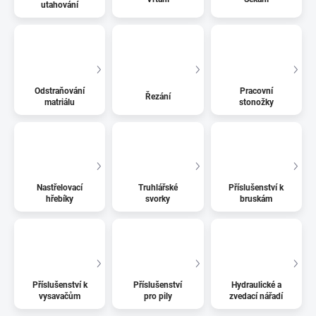
utahování
Odstraňování
Pracovní
Řezání
matriálu
stonožky
Nastřelovací
Truhlářské
Příslušenství k
hřebíky
svorky
bruskám
Příslušenství k
Příslušenství
Hydraulické a
vysavačům
pro pily
zvedací nářadí