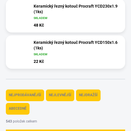
Keramický řezný kotouč Procraft YСD230x1.9
(1ks)
SKLADEM
48 Kč
Keramický řezný kotouč Procraft YСD150x1.6
(1ks)
SKLADEM
22 Kč
Ř
a
NEJPRODÁVANĚJŠÍ
NEJLEVNĚJŠÍ
NEJDRAŽŠÍ
z
e
ABECEDNĚ
n
í
543
položek celkem
p