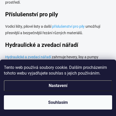
prostředí.
Příslušenství pro pily
Vodicí lišty, pilové listy a další
příslušenství pro pily
umožňují
přesnější a bezpečnější řezání různých materiálů.
Hydraulické a zvedací nářadí
Hydraulické a zvedací nářadí
zahrnuje hevery, lisy a pumpy
vhodné pro autoservisy, dílny i montážní provozy.
Tento web používá soubory cookie. Dalším procházením
tohoto webu vyjadřujete souhlas s jejich používáním.
Oleje, maziva a čistidla
Nastavení
Pro údržbu strojů a nářadí slouží
oleje, maziva a čistidla
, která
prodlužují životnost zařízení a zajišťují jeho spolehlivý provoz.
Souhlasím
Žebříky