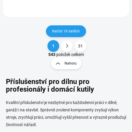
Načíst 18 dalších
1
31
O
S
v
t
543
položek celkem
l
r
Nahoru
á
á
d
n
a
Příslušenství pro dílnu pro
k
c
o
í
profesionály i domácí kutily
p
v
r
á
Kvalitní příslušenství je nezbytné pro každodenní práci v dílně,
v
n
k
garáži i na stavbě. Správně zvolené komponenty zvyšují výkon
í
y
stroje, zrychlují práci, umožňují vyšší přesnost a výrazně prodlužují
v
životnost nářadí.
ý