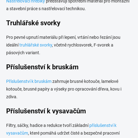
Nastřelovací hřebíky
představují spotřební materiál pro montážní
a stavební práce s nastřelovací technikou.
Truhlářské svorky
Pro pevné upnutí materiálu při lepení, vrtání nebo řezání jsou
ideální
truhlářské svorky
, včetně rychlosvorek, F-svorek a
pásových variant.
Příslušenství k bruskám
Příslušenství k bruskám
zahrnuje brusné kotouče, lamelové
kotouče, brusné papíry a výseky pro opracování dřeva, kovu i
zdiva.
Příslušenství k vysavačům
Filtry, sáčky, hadice a redukce tvoří základní
příslušenství k
vysavačům
, které pomáhá udržet čisté a bezpečné pracovní