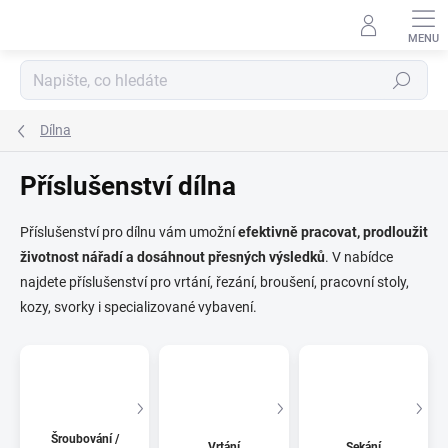
Přejít
na
obsah
Hledat
Dílna
Příslušenství dílna
Příslušenství pro dílnu vám umožní
efektivně pracovat, prodloužit
životnost nářadí a dosáhnout přesných výsledků
. V nabídce
najdete příslušenství pro vrtání, řezání, broušení, pracovní stoly,
kozy, svorky i specializované vybavení.
Šroubování /
Vrtání
Sekání