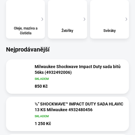
Oleje, maziva a
Žebříky
Svěráky
čistidla
Nejprodávanější
Milwaukee Shockwave Impact Duty sada bitů
56ks (4932492006)
SKLADEM
850 Kč
½″ SHOCKWAVE™ IMPACT DUTY SADA HLAVIC
13 KS Milwaukee 4932480456
SKLADEM
1 250 Kč