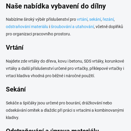
p
Naše nabídka vybavení do dílny
i
s
u
Nabízíme široký výběr příslušenství pro
vrtání
,
sekání
,
řezání
,
odstraňování materiálu
i
šroubování a utahování
, včetně doplňků
pro organizaci pracovního prostoru.
Vrtání
Najdete zde vrtáky do dřeva, kovu i betonu, SDS vrtáky, korunkové
vrtáky a další příslušenství určené pro vrtačky, příklepové vrtačky i
vrtací kladiva vhodná pro běžné i náročné použití.
Sekání
Sekáče a špičáky jsou určené pro bourání, drážkování nebo
odsekávání omítek a dlaždic při práci s vrtacími a kombinovanými
kladivy.