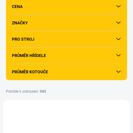
r
CENA
o
d
u
ZNAČKY
k
t
PRO STROJ
ů
PRŮMĚR HŘÍDELE
PRŮMĚR KOTOUČE
Položek k zobrazení:
543
V
ý
4932478275
p
i
ZDARMA
s