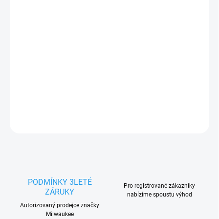
454,55 Kč bez DPH
Měrná
SKLADEM
cena:
−
+
Přidat do košíku
DETAILNÍ INFORMACE
ZEPTAT SE
HLÍDAT
PODMÍNKY 3LETÉ
Pro registrované zákazníky
ZÁRUKY
nabízíme spoustu výhod
Autorizovaný prodejce značky
Milwaukee