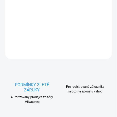
cena:
−
+
Přidat do košíku
DETAILNÍ INFORMACE
ZEPTAT SE
HLÍDAT
PODMÍNKY 3LETÉ
Pro registrované zákazníky
ZÁRUKY
nabízíme spoustu výhod
Autorizovaný prodejce značky
Milwaukee