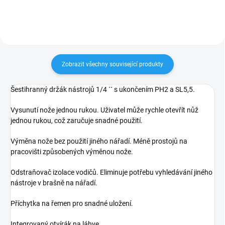
Zobrazit všechny související produkty
Šestihranný držák nástrojů 1/4 ´´ s ukončením PH2 a SL5,5.
Vysunutí nože jednou rukou. Uživatel může rychle otevřít nůž
jednou rukou, což zaručuje snadné použití.
Výměna nože bez použití jiného nářadí. Méně prostojů na
pracovišti způsobených výměnou nože.
Odstraňovač izolace vodičů. Eliminuje potřebu vyhledávání jiného
nástroje v brašně na nářadí.
Příchytka na řemen pro snadné uložení.
Integrovaný otvírák na láhve.