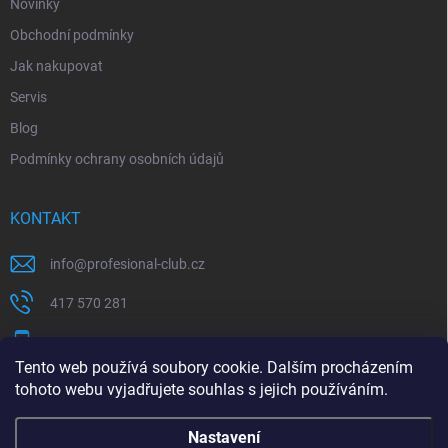
Novinky
Obchodní podmínky
Jak nakupovat
Servis
Blog
Podmínky ochrany osobních údajů
KONTAKT
info
@
profesional-club.cz
417 570 281
+420 776 039 977
Tento web používá soubory cookie. Dalším procházením
tohoto webu vyjadřujete souhlas s jejich používáním.
Milwaukee
Festool
Nastavení