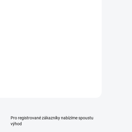
volte variantu
:
ILNÍ INFORMACE
ZEPTAT SE
HLÍDAT
Pro registrované zákazníky nabízíme spoustu
výhod