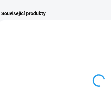
Související produkty
M12B2
M12B3
U DODAVATELE
SKLADEM
Akumulátor
Akumulátor
2Ah/Li-Ion
3Ah/Li-Ion
Milwaukee
Milwaukee
M12 B2
M12 B3
890 Kč
1 290 Kč
735,54 Kč bez DPH
1 066,12 Kč bez
9
DPH
Do košíku
Do košíku