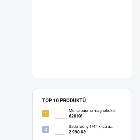
TOP 10 PRODUKTŮ
Měřící pásmo magnetické
Milwaukee STUD™II m / ft
620 Kč
Sada ráčny 1/4", klíčů a
dlouhých nástrčných klíčů
2 990 Kč
Milwaukee Premium (42 ks)