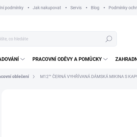
ní podmínky
Jak nakupovat
Servis
Blog
Podmínky ochr
Hledat
ADOVÁNÍ
PRACOVNÍ ODĚVY A POMŮCKY
ZAHRADN
acovní oblečení
M12™ ČERNÁ VYHŘÍVANÁ DÁMSKÁ MIKINA S KAPU
Neohodnoceno
Podrobnosti hodnocení
ZNAČKA
3 
ZDARMA
2 8
Měr