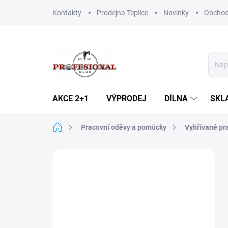
Přejít
Kontakty
Prodejna Teplice
Novinky
Obchod
na
obsah
AKCE 2+1
VÝPRODEJ
DÍLNA
SKL
Domů
Pracovní oděvy a pomůcky
Vyhřívané pr
P
o
s
t
r
a
n