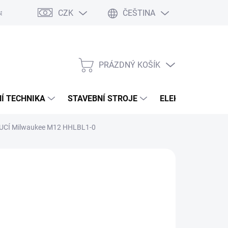
CZK
ČEŠTINA
any osobních údajů
PRÁZDNÝ KOŠÍK
NÁKUPNÍ
KOŠÍK
Í TECHNIKA
STAVEBNÍ STROJE
ELEKTROCENTRÁ
CÍ Milwaukee M12 HHLBL1-0
:
MILWAUKEE
490 Kč
84,30 Kč bez DPH
ná