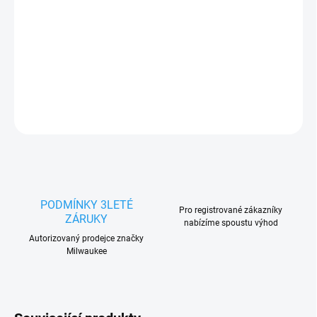
−
+
Přidat do košíku
DETAILNÍ INFORMACE
ZEPTAT SE
HLÍDAT
PODMÍNKY 3LETÉ
Pro registrované zákazníky
ZÁRUKY
nabízíme spoustu výhod
Autorizovaný prodejce značky
Milwaukee