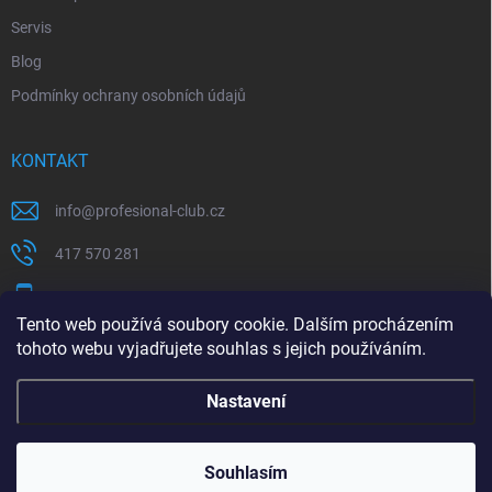
Servis
Blog
Podmínky ochrany osobních údajů
KONTAKT
info
@
profesional-club.cz
417 570 281
+420 776 039 977
Tento web používá soubory cookie. Dalším procházením
tohoto webu vyjadřujete souhlas s jejich používáním.
Milwaukee
Festool
Nastavení
Copyright 2026
Profesional-Club
. Všechna práva vyhrazena.
Souhlasím