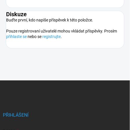
Diskuze
Buďte první, kdo napíše příspěvek k této položce.
Pouze registrovaní uživatelé mohou vkládat příspěvky. Prosím
přihlaste se
nebo se
registrujte
.
Z
á
p
a
t
í
PŘIHLÁŠENÍ