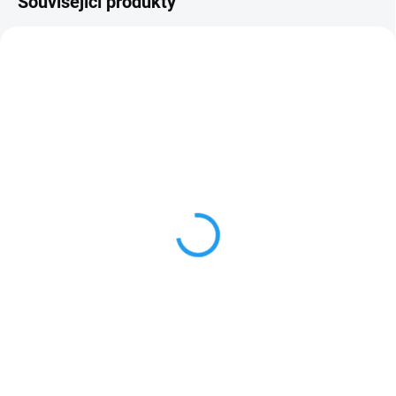
Související produkty
M12B2
M12B3
U DODAVATELE
SKLADEM
Akumulátor 2Ah/Li-Ion
Akumulátor 3Ah/Li-Ion
Milwaukee M12 B2
Milwaukee M12 B3
890 Kč
1 290 Kč
735,54 Kč bez DPH
1 066,12 Kč bez DPH
Do košíku
Do košíku