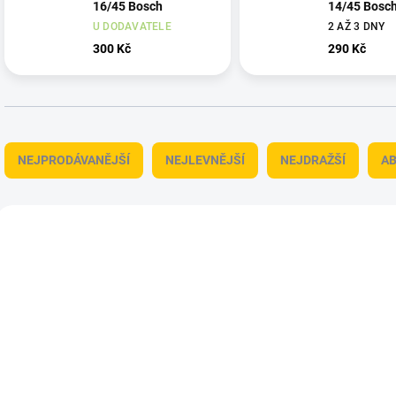
16/45 Bosch
14/45 Bosc
U DODAVATELE
2 AŽ 3 DNY
300 Kč
290 Kč
Ř
a
NEJPRODÁVANĚJŠÍ
NEJLEVNĚJŠÍ
NEJDRAŽŠÍ
A
z
e
n
V
í
ý
2608628406
260
p
p
r
i
o
s
d
p
u
r
k
o
t
d
ů
u