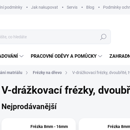
ní podmínky
Jak nakupovat
Servis
Blog
Podmínky ochr
Hledat
ADOVÁNÍ
PRACOVNÍ ODĚVY A POMŮCKY
ZAHRADN
ání matriálu
Frézky na dřevo
V-drážkovací frézky, dvoubřité, 
V-drážkovací frézky, dvoubř
Nejprodávanější
Frézka 8mm - 16mm
Frézka 8mm