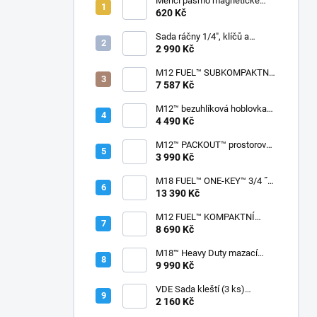
Měřící pásmo magnetické
Milwaukee STUD™II m / ft
620 Kč
Sada ráčny 1/4", klíčů a
dlouhých nástrčných klíčů
2 990 Kč
Milwaukee Premium (42 ks)
4932498382
M12 FUEL™ SUBKOMPAKTNÍ
PŘÍKLEPOVÁ VRTAČKA
7 587 Kč
Milwaukee M12 FPD2-602X
M12™ bezuhlíková hoblovka
Milwaukee M12 BLP-0X
4 490 Kč
M12™ PACKOUT™ prostorová
svítilna 1400 lumenů
3 990 Kč
Milwaukee M12 POAL-0
M18 FUEL™ ONE-KEY™ 3/4 ˝
rázový utahovák s pojistným
13 390 Kč
kroužkem Milwaukee M18
ONEFHIWF34-502X
M12 FUEL™ KOMPAKTNÍ
VRTAČKA S
8 690 Kč
RYCHLOVÝMĚNNÝM
SKLÍČIDLEM Milwaukee M12
M18™ Heavy Duty mazací
FDDXKIT-202X
pistole Milwaukee M18 GG-
9 990 Kč
201C v kufru
VDE Sada kleští (3 ks)
Milwaukee 4932464575
2 160 Kč