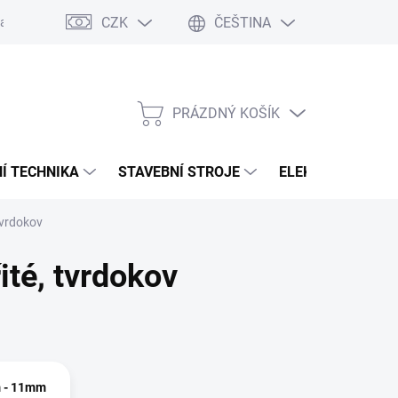
CZK
ČEŠTINA
any osobních údajů
PRÁZDNÝ KOŠÍK
NÁKUPNÍ
KOŠÍK
Í TECHNIKA
STAVEBNÍ STROJE
ELEKTROCENTRÁ
tvrdokov
ité, tvrdokov
 - 11mm