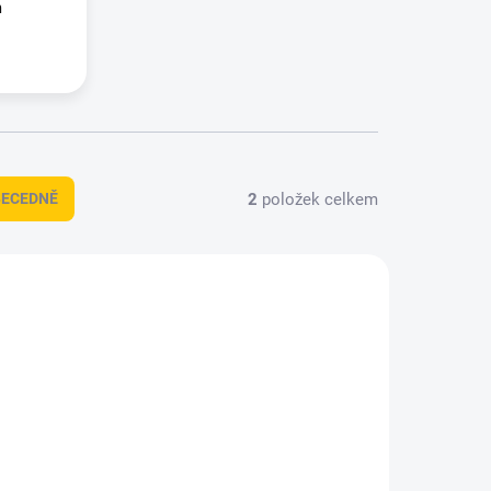
h
2
položek celkem
BECEDNĚ
8628407