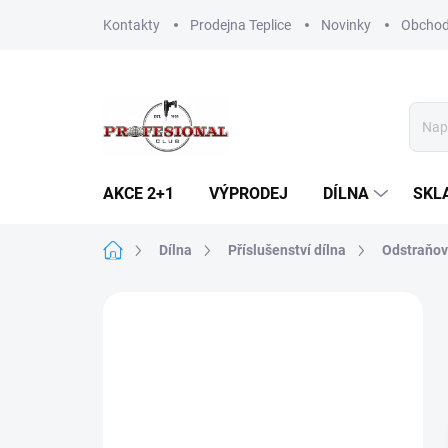
Přejít
Kontakty
Prodejna Teplice
Novinky
Obchod
na
obsah
AKCE 2+1
VÝPRODEJ
DÍLNA
SKL
Domů
Dílna
Příslušenství dílna
Odstraňov
P
o
s
t
r
a
n