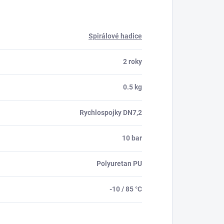
Spirálové hadice
2 roky
0.5 kg
Rychlospojky DN7,2
10 bar
Polyuretan PU
-10 / 85 °C