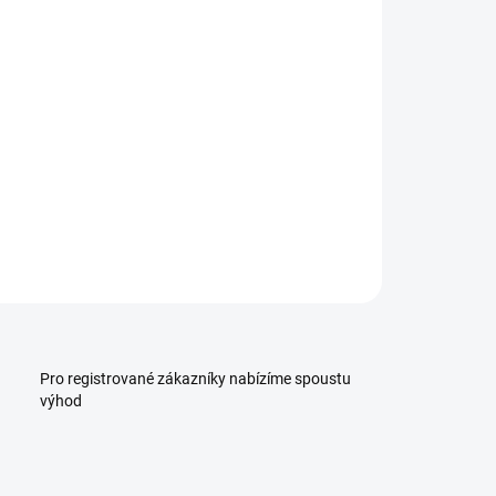
:
−
+
Přidat do košíku
ILNÍ INFORMACE
ZEPTAT SE
HLÍDAT
Pro registrované zákazníky nabízíme spoustu
výhod