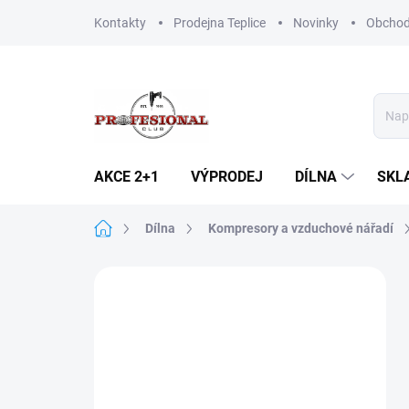
Přejít
Kontakty
Prodejna Teplice
Novinky
Obchod
na
obsah
AKCE 2+1
VÝPRODEJ
DÍLNA
SKL
Domů
Dílna
Kompresory a vzduchové nářadí
P
o
s
t
r
a
n