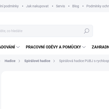
ní podmínky
Jak nakupovat
Servis
Blog
Podmínky ochr
Hledat
ADOVÁNÍ
PRACOVNÍ ODĚVY A POMŮCKY
ZAHRADN
Hadice
Spirálové hadice
Spirálová hadice PUBJ s rychlos
Neohodnoceno
Podrobnosti hodnocení
ZNAČKA
6
570
Měr
SK