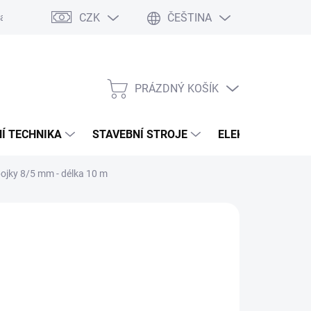
CZK
ČEŠTINA
any osobních údajů
PRÁZDNÝ KOŠÍK
NÁKUPNÍ
KOŠÍK
Í TECHNIKA
STAVEBNÍ STROJE
ELEKTROCENTRÁ
pojky 8/5 mm - délka 10 m
:
ABAC
90 Kč
,25 Kč bez DPH
ná
LADEM