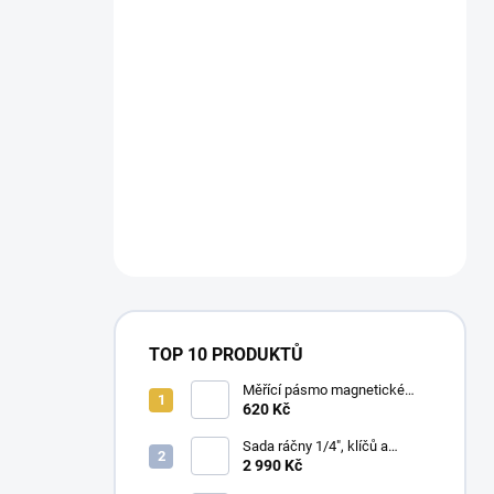
TOP 10 PRODUKTŮ
Měřící pásmo magnetické
Milwaukee STUD™II m / ft
620 Kč
Sada ráčny 1/4", klíčů a
dlouhých nástrčných klíčů
2 990 Kč
Milwaukee Premium (42 ks)