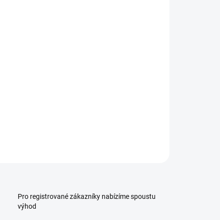
:
−
+
Přidat do košíku
ILNÍ INFORMACE
ZEPTAT SE
HLÍDAT
Pro registrované zákazníky nabízíme spoustu
výhod