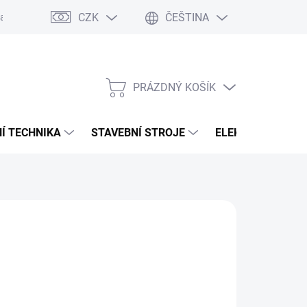
CZK
ČEŠTINA
any osobních údajů
PRÁZDNÝ KOŠÍK
NÁKUPNÍ
KOŠÍK
Í TECHNIKA
STAVEBNÍ STROJE
ELEKTROCENTRÁ
:
MILWAUKEE
58 Kč
,51 Kč bez DPH
ná
ODAVATELE