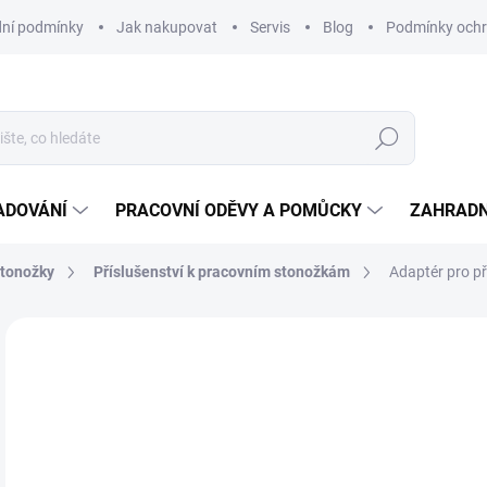
ní podmínky
Jak nakupovat
Servis
Blog
Podmínky ochr
Hledat
ADOVÁNÍ
PRACOVNÍ ODĚVY A POMŮCKY
ZAHRADN
stonožky
Příslušenství k pracovním stonožkám
Adaptér pro př
Neohodnoceno
Podrobnosti hodnocení
ZNAČKA
99
81,
Měr
NE