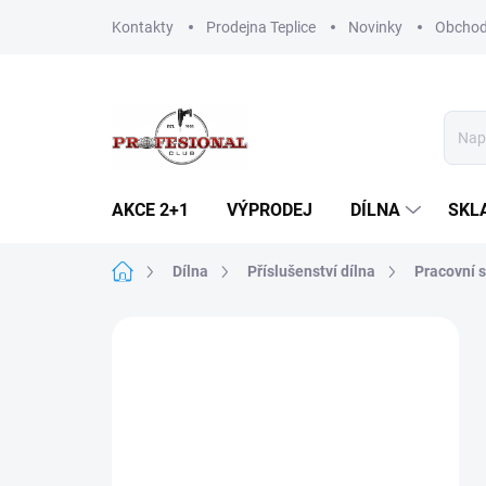
Přejít
Kontakty
Prodejna Teplice
Novinky
Obchod
na
obsah
AKCE 2+1
VÝPRODEJ
DÍLNA
SKL
Domů
Dílna
Příslušenství dílna
Pracovní 
P
o
s
t
r
a
n