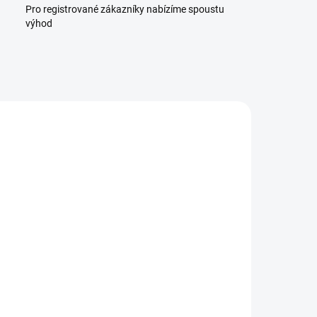
Pro registrované zákazníky nabízíme spoustu
výhod
INKA
3826
230037
ZDARMA
ZDARMA
SKLADEM
SKLADEM
racovní
Pracovní
stonožka
stonožka
BORA 4x3
BORA 5x3
4 890 Kč
5 890 Kč
 041,32 Kč bez
4 867,77 Kč bez