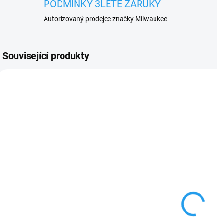
PODMÍNKY 3LETÉ ZÁRUKY
Autorizovaný prodejce značky Milwaukee
Související produkty
NOV
230035
230036
ZDARMA
ZDARMA
SKLADEM
SKLADEM
Pracovní
Pracovní
P
stonožka
stonožka
BORA 3x2
BORA 3x3
2 890 Kč
3 890 Kč
2 388,43 Kč bez
3 214,88 Kč bez
4