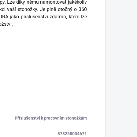
py. Lze díky němu namontovat jakékoliv
nkci vaší stonožky. Je plně otočný o 360
A jako příslušenství zdarma, které lze
ožství.
Příslušenství k pracovním stonožkám
878258004671