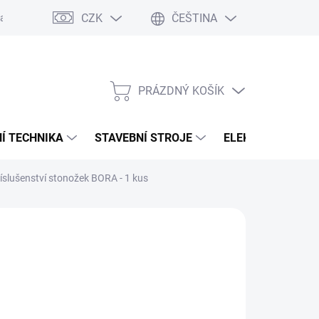
CZK
ČEŠTINA
any osobních údajů
PRÁZDNÝ KOŠÍK
NÁKUPNÍ
KOŠÍK
Í TECHNIKA
STAVEBNÍ STROJE
ELEKTROCENTRÁ
íslušenství stonožek BORA - 1 kus
:
BORA
 Kč
82 Kč bez DPH
ná
NÍ SKLADEM