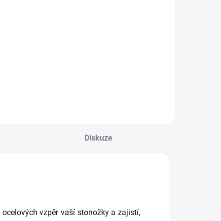
DPH
DPH
Do košíku
Do košíku
racovní stonožka
Pracovní stonožka
ORA 4x3 je
BORA 5x3 je
kládací přenosný
skládací přenosný
racovní stůl s
pracovní stůl s
osností až 2 400
nosností až 2 725
g. Má kompaktní
kg. Má kompaktní
ozměry a velmi
rozměry a velmi
ízkou hmotnost,
nízkou hmotnost,
le zároveň
ale zároveň
Diskuze
ružnou a odolnou
pružnou a odolnou
celovou...
ocelovou...
celových vzpěr vaší stonožky a zajistí,