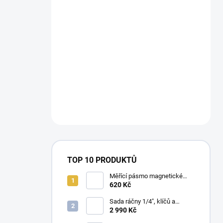
TOP 10 PRODUKTŮ
Měřící pásmo magnetické
Milwaukee STUD™II m / ft
620 Kč
Sada ráčny 1/4", klíčů a
dlouhých nástrčných klíčů
2 990 Kč
Milwaukee Premium (42 ks)