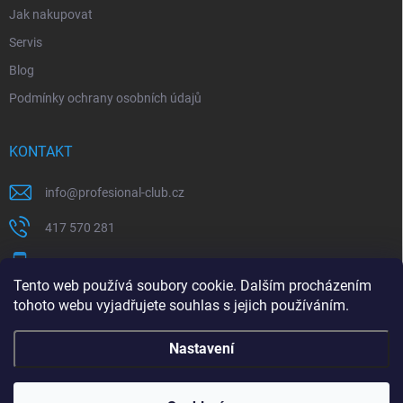
Jak nakupovat
Servis
Blog
Podmínky ochrany osobních údajů
KONTAKT
info
@
profesional-club.cz
417 570 281
+420 776 039 977
Tento web používá soubory cookie. Dalším procházením
tohoto webu vyjadřujete souhlas s jejich používáním.
Milwaukee
Festool
Nastavení
Copyright 2026
Profesional-Club
. Všechna práva vyhrazena.