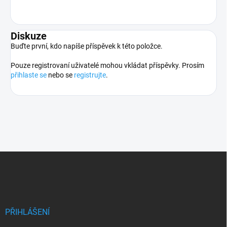
Diskuze
Buďte první, kdo napíše příspěvek k této položce.
Pouze registrovaní uživatelé mohou vkládat příspěvky. Prosím
přihlaste se
nebo se
registrujte
.
Z
á
p
a
t
í
PŘIHLÁŠENÍ