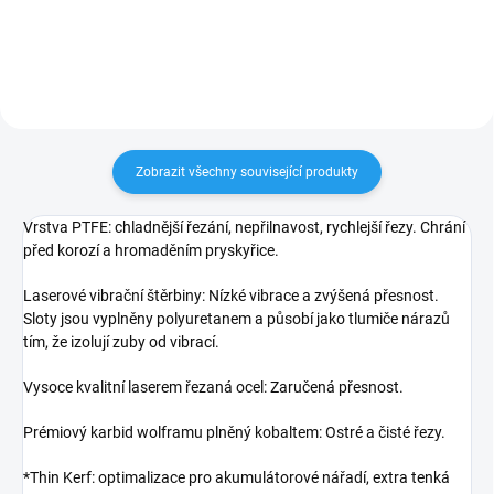
Zobrazit všechny související produkty
Vrstva PTFE: chladnější řezání, nepřilnavost, rychlejší řezy. Chrání
před korozí a hromaděním pryskyřice.
Laserové vibrační štěrbiny: Nízké vibrace a zvýšená přesnost.
Sloty jsou vyplněny polyuretanem a působí jako tlumiče nárazů
tím, že izolují zuby od vibrací.
Vysoce kvalitní laserem řezaná ocel: Zaručená přesnost.
Prémiový karbid wolframu plněný kobaltem: Ostré a čisté řezy.
*Thin Kerf: optimalizace pro akumulátorové nářadí, extra tenká