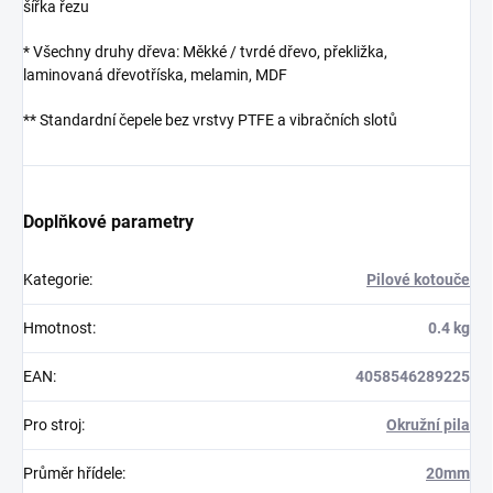
šířka řezu
* Všechny druhy dřeva: Měkké / tvrdé dřevo, překližka,
laminovaná dřevotříska, melamin, MDF
** Standardní čepele bez vrstvy PTFE a vibračních slotů
Doplňkové parametry
Kategorie
:
Pilové kotouče
Hmotnost
:
0.4 kg
EAN
:
4058546289225
Pro stroj
:
Okružní pila
Průměr hřídele
:
20mm