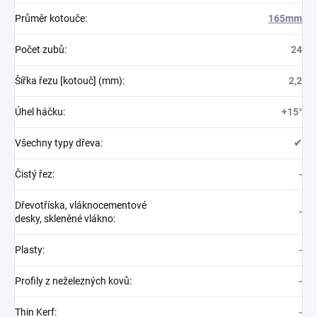
Průměr kotouče
:
165mm
Počet zubů
:
24
Šířka řezu [kotouč] (mm)
:
2,2
Úhel háčku
:
+15°
Všechny typy dřeva
:
✔
Čistý řez
:
-
Dřevotříska, vláknocementové
-
desky, skleněné vlákno
:
Plasty
:
-
Profily z neželezných kovů
:
-
Thin Kerf
:
-