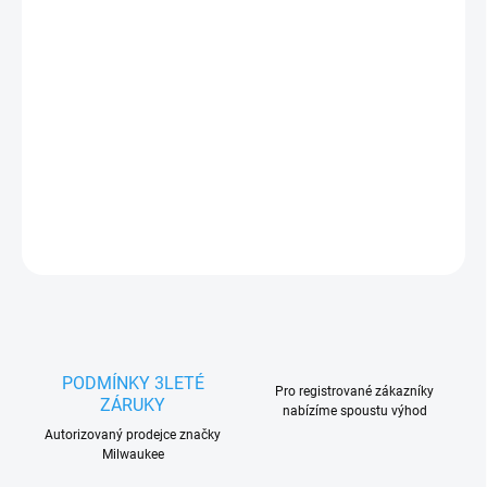
Měrná
U DODAVATELE
cena:
−
+
Přidat do košíku
DETAILNÍ INFORMACE
ZEPTAT SE
HLÍDAT
PODMÍNKY 3LETÉ
Pro registrované zákazníky
ZÁRUKY
nabízíme spoustu výhod
Autorizovaný prodejce značky
Milwaukee