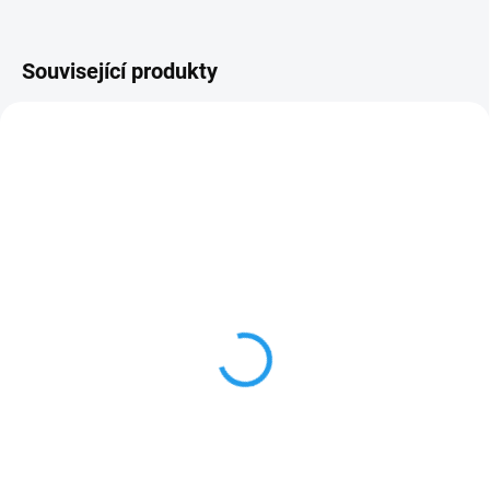
Související produkty
344751/L
344754/L
SKLADEM
SKLADEM
Návlek na zápěstí (černá
Návlek na loket (šedá
barva)
barva)
1 425 Kč
1 650 Kč
1 177,69 Kč bez DPH
1 363,64 Kč bez DPH
Detail
Detail