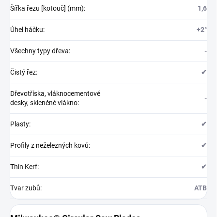
Šířka řezu [kotouč] (mm)
:
1,6
Úhel háčku
:
+2°
Všechny typy dřeva
:
-
Čistý řez
:
✔
Dřevotříska, vláknocementové
-
desky, skleněné vlákno
:
Plasty
:
✔
Profily z neželezných kovů
:
✔
Thin Kerf
:
✔
Tvar zubů
:
ATB