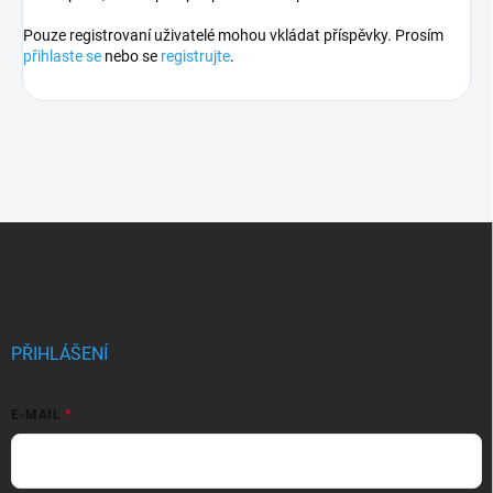
Pouze registrovaní uživatelé mohou vkládat příspěvky. Prosím
přihlaste se
nebo se
registrujte
.
Z
á
p
a
t
í
PŘIHLÁŠENÍ
E-MAIL