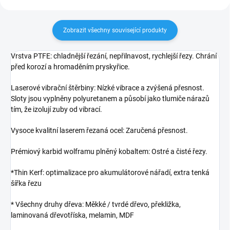
Zobrazit všechny související produkty
Vrstva PTFE: chladnější řezání, nepřilnavost, rychlejší řezy. Chrání
před korozí a hromaděním pryskyřice.
Laserové vibrační štěrbiny: Nízké vibrace a zvýšená přesnost.
Sloty jsou vyplněny polyuretanem a působí jako tlumiče nárazů
tím, že izolují zuby od vibrací.
Vysoce kvalitní laserem řezaná ocel: Zaručená přesnost.
Prémiový karbid wolframu plněný kobaltem: Ostré a čisté řezy.
*Thin Kerf: optimalizace pro akumulátorové nářadí, extra tenká
šířka řezu
* Všechny druhy dřeva: Měkké / tvrdé dřevo, překližka,
laminovaná dřevotříska, melamin, MDF