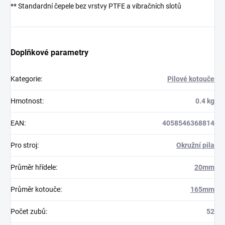
** Standardní čepele bez vrstvy PTFE a vibračních slotů
Doplňkové parametry
Kategorie
:
Pilové kotouče
Hmotnost
:
0.4 kg
EAN
:
4058546368814
Pro stroj
:
Okružní pila
Průměr hřídele
:
20mm
Průměr kotouče
:
165mm
Počet zubů
:
52