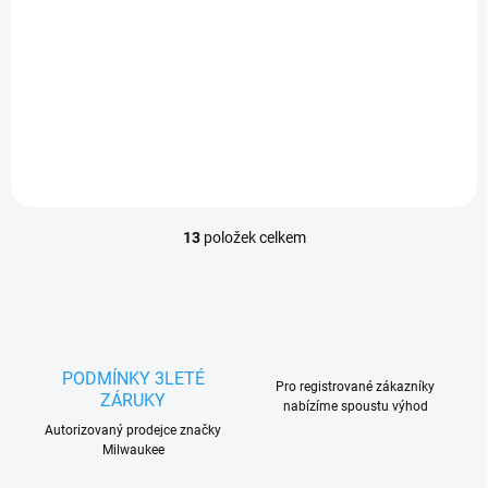
M12™ RAPTORXL řezák na nerezové trubky
Milwaukee M12 PCSS54-402C
18 966 Kč
Do košíku
15 674,38 Kč bez DPH
13
položek celkem
O
v
l
á
d
a
c
PODMÍNKY 3LETÉ
Pro registrované zákazníky
í
ZÁRUKY
nabízíme spoustu výhod
p
r
Autorizovaný prodejce značky
Milwaukee
v
k