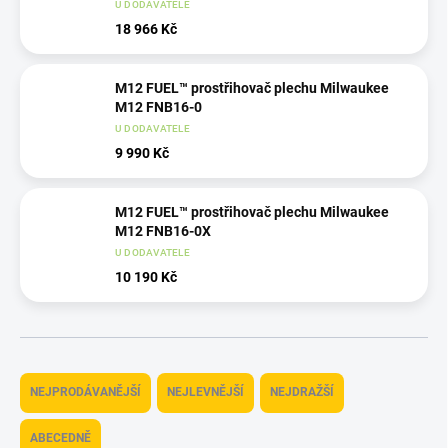
U DODAVATELE
18 966 Kč
M12 FUEL™ prostřihovač plechu Milwaukee
M12 FNB16-0
U DODAVATELE
9 990 Kč
M12 FUEL™ prostřihovač plechu Milwaukee
M12 FNB16-0X
U DODAVATELE
10 190 Kč
Ř
a
NEJPRODÁVANĚJŠÍ
NEJLEVNĚJŠÍ
NEJDRAŽŠÍ
z
e
ABECEDNĚ