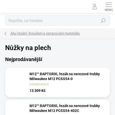
Přejít
na
obsah
Hledat
Aku řezání, broušení a opracování materiálu
Nůžky na plech
Nejprodávanější
M12™ RAPTORXL řezák na nerezové trubky
Milwaukee M12 PCSS54-0
U DODAVATELE
13 309 Kč
M12™ RAPTORXL řezák na nerezové trubky
Milwaukee M12 PCSS54-402C