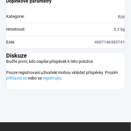
Doplňkové parametry
Kategorie
:
Kov
Hmotnost
:
0.2 kg
EAN
:
4007140385741
Diskuze
Buďte první, kdo napíše příspěvek k této položce.
Pouze registrovaní uživatelé mohou vkládat příspěvky. Prosím
přihlaste se
nebo se
registrujte
.
Z