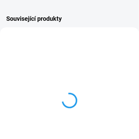
Související produkty
344748/L
344778/L
SKLADEM
SKLADEM
Návlek na zápěstí (šedá
Návlek na koleno (černá
barva)
barva)
1 425 Kč
2 050 Kč
1 177,69 Kč bez DPH
1 694,21 Kč bez DPH
Detail
Detail