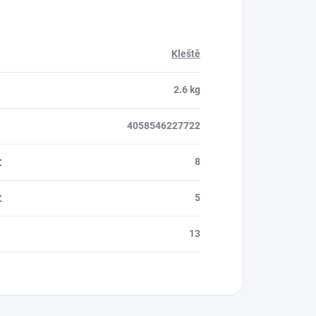
Kleště
2.6 kg
4058546227722
:
8
:
5
13