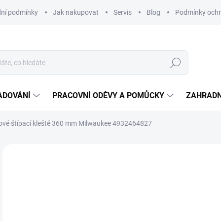
ní podmínky
Jak nakupovat
Servis
Blog
Podmínky ochr
Hledat
ADOVÁNÍ
PRACOVNÍ ODĚVY A POMŮCKY
ZAHRADN
ové štípací kleště 360 mm Milwaukee 4932464827
Neohodnoceno
Podrobnosti hodnocení
ZNAČKA
9
768
Měr
U D