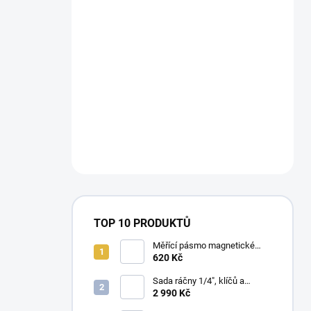
TOP 10 PRODUKTŮ
Měřící pásmo magnetické
Milwaukee STUD™II m / ft
620 Kč
Sada ráčny 1/4", klíčů a
dlouhých nástrčných klíčů
2 990 Kč
Milwaukee Premium (42 ks)