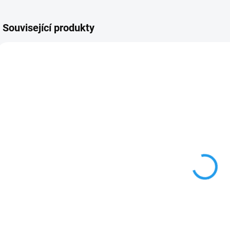
Související produkty
4932471424
48229731
SKLADEM
SKLADEM
Milwaukee
Milwaukee
RUKAVICE
pracovní
Z
ODOLNÉ
rukavice
b
PROTI
demoliční
b
398 Kč
750 Kč
od
PROŘÍZNUTÍ
d
od 328,93 Kč bez
619,83 Kč bez DPH
4
STUPEŇ
DPH
OCHRANY 5
Detail
Detail