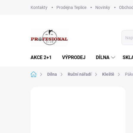
Přejít
Kontakty
Prodejna Teplice
Novinky
Obchod
na
obsah
AKCE 2+1
VÝPRODEJ
DÍLNA
SKL
Domů
Dílna
Ruční nářadí
Kleště
Pák
P
o
s
t
r
a
n