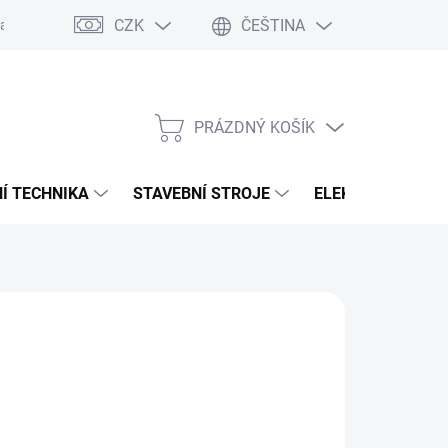
CZK
ČEŠTINA
any osobních údajů
PRÁZDNÝ KOŠÍK
NÁKUPNÍ
KOŠÍK
Í TECHNIKA
STAVEBNÍ STROJE
ELEKTROCENTRÁ
:
MILWAUKEE
30 Kč
,60 Kč bez DPH
ná
ODAVATELE