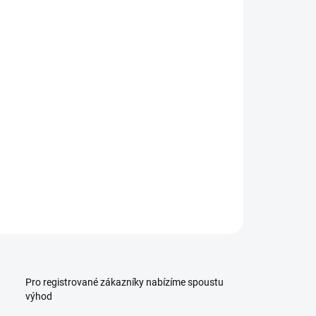
:
−
+
Přidat do košíku
ILNÍ INFORMACE
ZEPTAT SE
HLÍDAT
Pro registrované zákazníky nabízíme spoustu
výhod