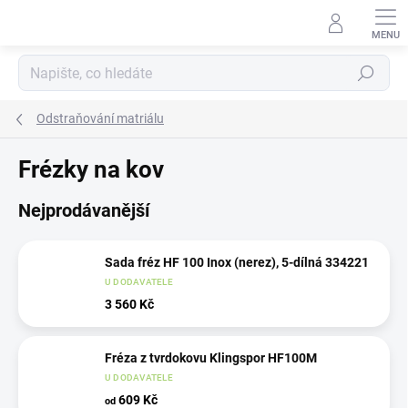
Přejít
na
obsah
Hledat
Odstraňování matriálu
Frézky na kov
Nejprodávanější
Sada fréz HF 100 Inox (nerez), 5-dílná 334221
U DODAVATELE
3 560 Kč
Fréza z tvrdokovu Klingspor HF100M
U DODAVATELE
609 Kč
od