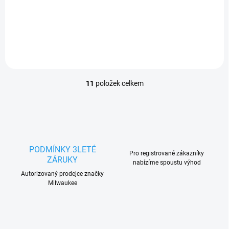
2 942,15 Kč bez DPH
Pro Přímé brusky.
11
položek celkem
O
v
l
á
d
a
c
PODMÍNKY 3LETÉ
Pro registrované zákazníky
í
ZÁRUKY
nabízíme spoustu výhod
p
r
Autorizovaný prodejce značky
Milwaukee
v
k
y
v
ý