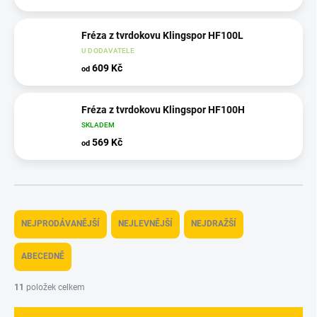
Fréza z tvrdokovu Klingspor HF100L
U DODAVATELE
609 Kč
od
Fréza z tvrdokovu Klingspor HF100H
SKLADEM
569 Kč
od
Ř
a
NEJPRODÁVANĚJŠÍ
NEJLEVNĚJŠÍ
NEJDRAŽŠÍ
z
e
ABECEDNĚ
n
í
11
položek celkem
p
r