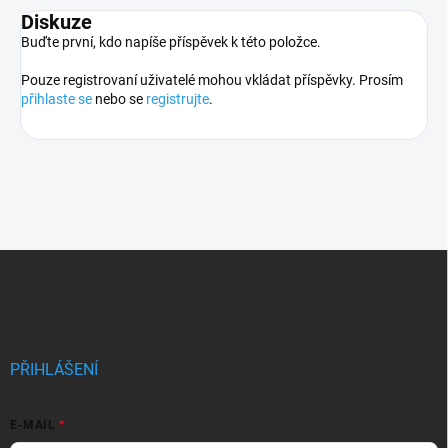
Diskuze
Buďte první, kdo napíše příspěvek k této položce.
Pouze registrovaní uživatelé mohou vkládat příspěvky. Prosím
přihlaste se
nebo se
registrujte
.
Z
á
p
a
t
í
PŘIHLÁŠENÍ
E-MAIL