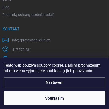
Blog
Podmínky ochrany osobních údajů
KONTAKT
info
@
profesional-club.cz
417 570 281
+420 776 039 977
Tento web používá soubory cookie. Dalším procházením
tohoto webu vyjadřujete souhlas s jejich používáním.
Milwaukee
Festool
Nastavení
Copyright 2026
Profesional-Club
. Všechna práva vyhrazena.
Souhlasím
Vytvořil Shoptet