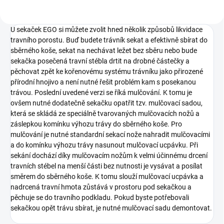
U sekaček EGO si můžete zvolit hned několik způsobů likvidace
travního porostu. Buď budete trávník sekat a efektivně sbírat do
sběrného koše, sekat na nechávat ležet bez sběru nebo bude
sekačka posečená travní stébla drtit na drobné částečky a
pěchovat zpět ke kořenovému systému trávníku jako přirozené
přírodní hnojivo a není nutné řešit problém kam s posekanou
trávou. Poslední uvedené verzi se říká mulčování. K tomu je
ovšem nutné dodatečně sekačku opatřit tzv. mulčovací sadou,
která se skládá ze speciálně tvarovaných mulčovacích nožů a
záslepkou komínku výhozu trávy do sběrného koše. Pro
mulčování je nutné standardní sekací nože nahradit mulčovacími
a do komínku výhozu trávy nasunout mulčovací ucpávku. Při
sekání dochází díky mulčovacím nožům k velmi účinnému drcení
travních stébel na menší části bez nutnosti je vysávat a posílat
směrem do sběrného koše. K tomu slouží mulčovací ucpávka a
nadrcená travní hmota zůstává v prostoru pod sekačkou a
pěchuje se do travního podkladu. Pokud byste potřebovali
sekačkou opět trávu sbírat, je nutné mulčovací sadu demontovat.