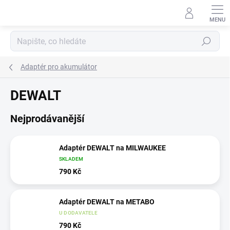
Přejít
na
obsah
Hledat
Adaptér pro akumulátor
DEWALT
Nejprodávanější
Adaptér DEWALT na MILWAUKEE
SKLADEM
790 Kč
Adaptér DEWALT na METABO
U DODAVATELE
790 Kč