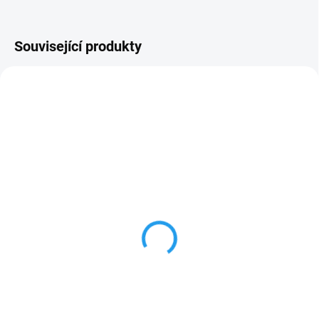
Související produkty
48229731
4932471501
SKLADEM
SKLADEM
Milwaukee pracovní
RÁČNOVÉ OČKOPLOCHÉ
rukavice demoliční
KLÍČE MAX BITE™
Milwaukee
750 Kč
505 Kč
od
619,83 Kč bez DPH
od 417,36 Kč bez DPH
Detail
Detail