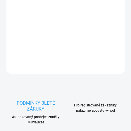
Měrná
SKLADEM
cena:
−
+
Přidat do košíku
DETAILNÍ INFORMACE
ZEPTAT SE
HLÍDAT
PODMÍNKY 3LETÉ
Pro registrované zákazníky
ZÁRUKY
nabízíme spoustu výhod
Autorizovaný prodejce značky
Milwaukee