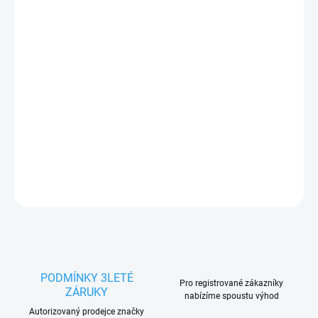
9 990 Kč
8 256,20 Kč bez DPH
Měrná
SKLADEM
cena:
−
+
Přidat do košíku
DETAILNÍ INFORMACE
ZEPTAT SE
HLÍDAT
PODMÍNKY 3LETÉ
Pro registrované zákazníky
ZÁRUKY
nabízíme spoustu výhod
Autorizovaný prodejce značky