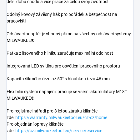
delší dobu chodu a více práce za celou svoji životnost
Odolný kovový závěsný hák pro pořádek a bezpečnost na
pracovišti
Odsávací adaptér je vhodný přímo na všechny odsávací systémy
MILWAUKEE®
Patka z lisovaného hliníku zaručuje maximální odolnost
Integrovaná LED svítilna pro osvětlení pracovního prostoru
Kapacita šikmého řezu až 50° s hloubkou řezu 46 mm
Flexibilní systém napájení: pracuje se všemi akumulátory M18™
MILWAUKEE®
Pro registraci nářadí pro 3 letou záruku klikněte
zde:
https://warranty.milwaukeetool.eu/cz-cz/home
Pro objednání opravy klikněte
zde:
https://cz.milwaukeetool.eu/service/eservice