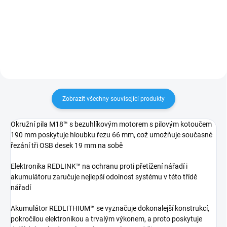
Zobrazit všechny související produkty
Okružní pila M18™ s bezuhlíkovým motorem s pilovým kotoučem
190 mm poskytuje hloubku řezu 66 mm, což umožňuje současné
řezání tři OSB desek 19 mm na sobě
Elektronika REDLINK™ na ochranu proti přetížení nářadí i
akumulátoru zaručuje nejlepší odolnost systému v této třídě
nářadí
Akumulátor REDLITHIUM™ se vyznačuje dokonalejší konstrukcí,
pokročilou elektronikou a trvalým výkonem, a proto poskytuje