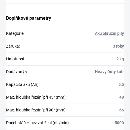
Doplňkové parametry
Kategorie
:
Aku okružní pily
Záruka
:
3 roky
Hmotnost
:
2 kg
Dodávaný v
:
Heavy Duty kufr
Kapacita aku (Ah)
:
5,5
Max. hloubka řezání při 45° (mm)
:
48
Max. hloubka řezání při 90° (mm)
:
66
Počet otáček bez zatížení (ot./min)
:
5000