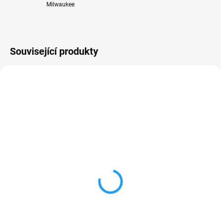
Milwaukee
Související produkty
M18B5
48229731
ZDARMA
SKLADEM
SKLADEM
Akumulátor 18V/5Ah/Li-
Milwaukee pracovní
Ion Milwaukee M18 B5
rukavice demoliční
2 138 Kč
750 Kč
1 766,94 Kč bez DPH
619,83 Kč bez DPH
Do košíku
Detail