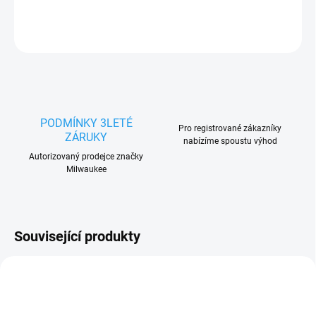
DETAILNÍ INFORMACE
ZEPTAT SE
HLÍDAT
PODMÍNKY 3LETÉ
Pro registrované zákazníky
ZÁRUKY
nabízíme spoustu výhod
Autorizovaný prodejce značky
Milwaukee
Související produkty
4932480450
DTW1001RTJ