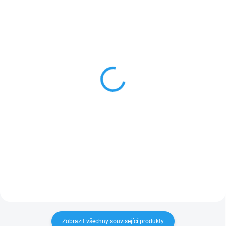
U DODAVATELE
U DODAVATELE
PRŮMYSLOVÁ HLAVICE
Aku rázový utahovák
SHOCKWAVE POJISTNÝ
Makita 3/4" Li-ion
KROUŽEK + KOLÍK 3/4 ´´
18V/5,0Ah DTW1001RTJ
104 Kč
11 770 Kč
85,95 Kč bez DPH
9 727,27 Kč bez DPH
Do košíku
Do košíku
Zobrazit všechny související produkty