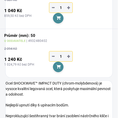
−
+
1 040 Kč
859,50 Kč bez DPH
Do košíku
Průměr (mm): 50
| 4932480402
U DODAVATELE
2 094 Kč
−
+
1 240 Kč
1 024,79 Kč bez DPH
Do košíku
Ocel SHOCKWAVE™ IMPACT DUTY (chrom-molybdenová) je
vysoce kvalitní legovaná ocel, která poskytuje maximální pevnost
a odolnost.
Nejlepší upnutí díky 6 upínacím bodům.
Neprokluzující šestihranný tvar brání zaoblení nástrčného klíče i