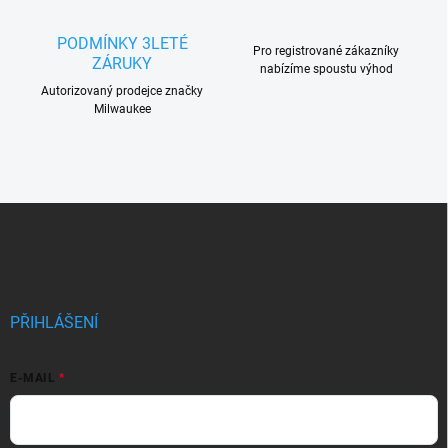
a
c
PODMÍNKY 3LETÉ
Pro registrované zákazníky
í
ZÁRUKY
nabízíme spoustu výhod
p
r
Autorizovaný prodejce značky
Milwaukee
v
k
y
v
ý
p
Z
i
á
s
p
u
a
t
í
PŘIHLÁŠENÍ
E-MAIL