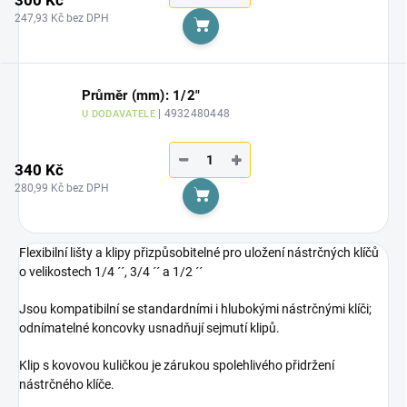
300 Kč
247,93 Kč bez DPH
Do košíku
Průměr (mm): 1/2"
| 4932480448
U DODAVATELE
−
+
340 Kč
280,99 Kč bez DPH
Do košíku
Flexibilní lišty a klipy přizpůsobitelné pro uložení nástrčných klíčů
o velikostech 1/4 ´´, 3/4 ´´ a 1/2 ´´
Jsou kompatibilní se standardními i hlubokými nástrčnými klíči;
odnímatelné koncovky usnadňují sejmutí klipů.
Klip s kovovou kuličkou je zárukou spolehlivého přidržení
nástrčného klíče.