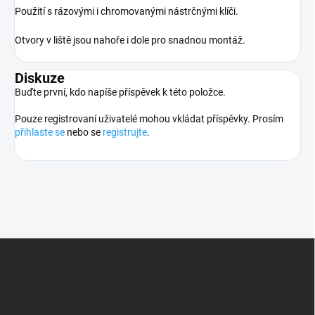
Použití s rázovými i chromovanými nástrčnými klíči.
Otvory v liště jsou nahoře i dole pro snadnou montáž.
Diskuze
Buďte první, kdo napíše příspěvek k této položce.
Pouze registrovaní uživatelé mohou vkládat příspěvky. Prosím
přihlaste se
nebo se
registrujte
.
Z
á
p
a
t