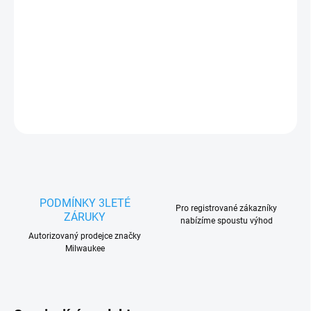
Měrná
Zvolte variantu
cena:
DETAILNÍ INFORMACE
ZEPTAT SE
HLÍDAT
PODMÍNKY 3LETÉ
Pro registrované zákazníky
ZÁRUKY
nabízíme spoustu výhod
Autorizovaný prodejce značky
Milwaukee