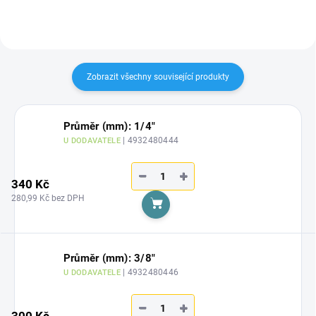
Zobrazit všechny související produkty
Průměr (mm): 1/4"
| 4932480444
U DODAVATELE
−
+
340 Kč
280,99 Kč bez DPH
Do košíku
Průměr (mm): 3/8"
| 4932480446
U DODAVATELE
−
+